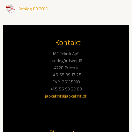
Katalog 03.2016
Kontakt
JAC Teknik ApS
Lundegårdsvej 18
4720 Præstø
+45 55 99 17 25
CVR: 25165810
+45 55 99 33 09
jac-teknik@jac-teknik.dk